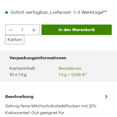
Sofort verfügbar, Lieferzeit: 1-3 Werktage**
Produkt Anzahl: Gib den gewünschten We
In den Warenkorb
Karton
Verpackungsinformationen
Kartoninhalt
Beutelpreis
10 x 1 Kg
1 Kg = 13,98 €*
Beschreibung
Sahnig feine Milchschokoladeflocken mit 22%
Kakaoanteil. Gut geeignet für