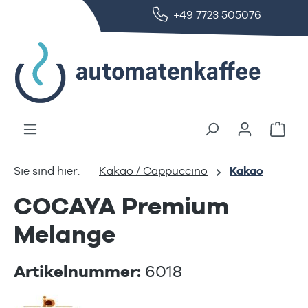
+49 7723 505076
alt springen
Ware
Kakao / Cappuccino
Kakao
COCAYA Premium
Melange
Artikelnummer:
6018