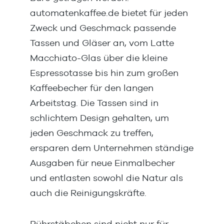
. 5-10g je nach
automatenkaffee.de bietet für jeden
Getränkevariation bei 180ml
Zweck und Geschmack passende
Tassen und Gläser an, vom Latte
Macchiato-Glas über die kleine
Espressotasse bis hin zum großen
Kaffeebecher für den langen
Arbeitstag. Die Tassen sind in
schlichtem Design gehalten, um
jeden Geschmack zu treffen,
ersparen dem Unternehmen ständige
Ausgaben für neue Einmalbecher
und entlasten sowohl die Natur als
auch die Reinigungskräfte.
Rührstäbchen sind nicht nur für