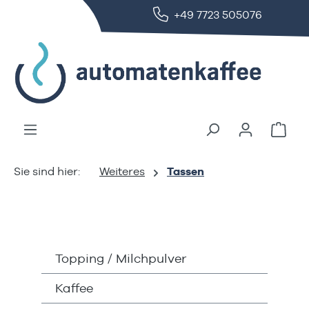
+49 7723 505076
alt springen
Ware
Weiteres
Tassen
Topping / Milchpulver
Kaffee