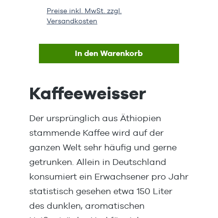
voluminöse und stabile
Scha
Preise inkl. MwSt. zzgl.
Preis
Schaumkrone und überzeugt mit
den 
Versandkosten
Vers
guter Rieselfähigkeit in
und 
zuverlässiger
sch
Automatenqualität.Topping auf
Gesc
In den Warenkorb
hochwertiger Magermilchbasis,
alle
mit 70 % Milchanteil. Vollmundig
Macc
in seinem Geschmack, rundet es
Milc
Kaffeeweisser
jedes Heißgetränk perfekt
10g 
ab.Dosierungca. 5 - 15 g je nach
bei 
Der ursprünglich aus Äthiopien
Getränkevariation bei 180 ml1x
Pre
Cappuccino Topping Crema
Eige
stammende Kaffee wird auf der
(1000 g)Unsere Eigenmarke. Top
fair
ganzen Welt sehr häufig und gerne
Qualität zum fairen
Prem
getrunken. Allein in Deutschland
Preis.Cappuccino Topping
volu
konsumiert ein Erwachsener pro Jahr
Crema sorgt für eine stabile
Sch
Schaumkrone und überzeugt mit
gute
statistisch gesehen etwa 150 Liter
guter Rieselfähigkeit in
zuve
des dunklen, aromatischen
zuverlässiger
Auto