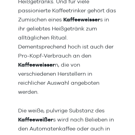
Heißgetränks. Und für viele
Automatenqualität.Topping mit
hoch
passionierte Kaffeetrinker gehört das
52% Milchanteil. Vollmundig in
mit 
seinem Geschmack, rundet es
in s
Zumischen eines
Kaffeeweisser
s in
jedes Heißgetränk perfekt
jede
ihr geliebtes Heißgetränk zum
ab.Dosierungca. 3,4-4g je nach
ab.D
alltäglichen Ritual.
Getränkevariation bei 180 ml1x
Getr
Dementsprechend hoch ist auch der
ICS Gourmet Cappuccino
ICS C
Topping (1000 g)ICS Gourmet
Rica
Pro-Kopf-Verbrauch an den
Topping. Milch Toppingpulver
eine
Kaffeeweisser
n, die von
speziell für Automaten
und 
verschiedenen Herstellern in
entwickelt. Hervorragend
ca. 
reichlicher Auswahl angeboten
geeignet zur Zubereitung von
und 
Cappuccino, Café Latte, Café au
Leis
werden.
Lait. Hier bei uns im
wird
Onlineshop...Topping mit 55,5%
Zube
Die weiße, pulvrige Substanz des
Magermilchpulver, speziell für
Latt
Kaffeeweißer
Automaten entwickelt.
s wird nach Belieben in
Kaff
Hervorragend geeignet zur
5 - 
den Automatenkaffee oder auch in
Zubereitung von Cappuccino,
Getr