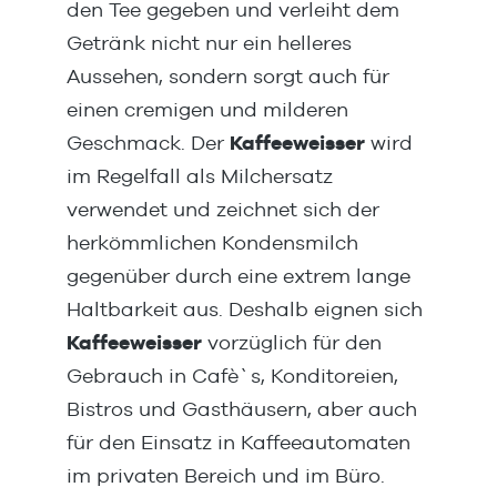
den Tee gegeben und verleiht dem
Café Latte, Café au Lait und
Scho
Getränk nicht nur ein helleres
Latte Macchiato. Sehr
(10
Aussehen, sondern sorgt auch für
formstabile und
„Mil
außergewöhnlich schöne
und
einen cremigen und milderen
Schaumbildung mit einem leicht
über
Geschmack. Der
Kaffeeweisser
wird
gesüßten Geschmack.
Ries
im Regelfall als Milchersatz
Unschlagbar in Preis /
Auto
verwendet und zeichnet sich der
Leistung.Dosierungca 5-10g je
hoch
nach Getränkevariation bei
mit 
herkömmlichen Kondensmilch
180ml1x Wonderful Topping 20
in s
gegenüber durch eine extrem lange
(750 g)Wonderful Topping 20 hat
jede
Haltbarkeit aus. Deshalb eignen sich
einen Milchanteil von 20%.Es
ab.D
Kaffeeweisser
besitzt einen leicht süßen
vorzüglich für den
Pulv
Geschmack. Dieses Topping wird
(max
Gebrauch in Cafè`s, Konditoreien,
speziell hergestellt für die
Bistros und Gasthäusern, aber auch
Zubereitung von Cappuccino,
für den Einsatz in Kaffeeautomaten
Latte Macchiato und andere
im privaten Bereich und im Büro.
Kaffeespezialitäten.DosierungCa