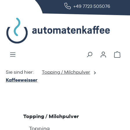
+49 7723 505076
alt springen
Ware
Topping / Milchpulver
Kaffeeweisser
Topping / Milchpulver
Topping