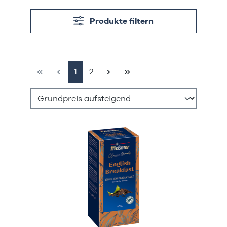
Produkte filtern
Seite
Seite
1
2