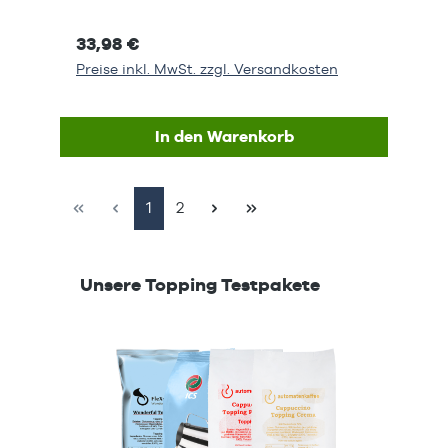
33,98 €
Preise inkl. MwSt. zzgl. Versandkosten
In den Warenkorb
Seite
Seite
1
2
Produktgalerie überspringen
Unsere Topping Testpakete