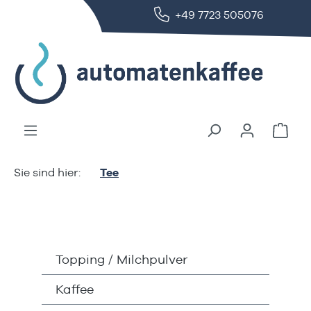
+49 7723 505076
alt springen
Ware
Tee
Topping / Milchpulver
Kaffee