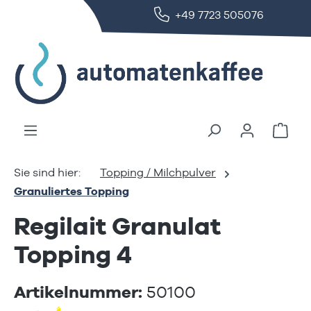
+49 7723 505076
alt springen
Ware
Topping / Milchpulver
Granuliertes Topping
Regilait Granulat
Topping 4
Artikelnummer:
50100