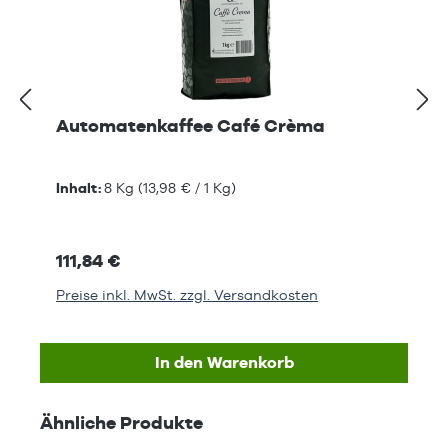
Automatenkaffee Café Crèma
Inhalt:
8 Kg
(13,98 € / 1 Kg)
111,84 €
Preise inkl. MwSt. zzgl. Versandkosten
In den Warenkorb
Produktgalerie überspringen
Ähnliche Produkte