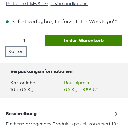
Preise inkl. MwSt. zzgl. Versandkosten
Sofort verfügbar, Lieferzeit: 1-3 Werktage**
Produkt Anzahl: Gib den gewünschten We
In den Warenkorb
Karton
Verpackungsinformationen
Kartoninhalt
Beutelpreis
10 x 0,5 Kg
0,5 Kg = 3,98 €*
Beschreibung
Ein herrvorragendes Produkt speziell konzipiert für